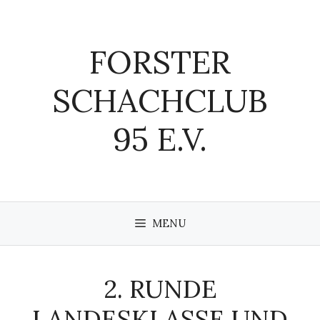
Zum
Inhalt
springen
FORSTER
SCHACHCLUB
95 E.V.
MENU
2. RUNDE
LANDESKLASSE UND