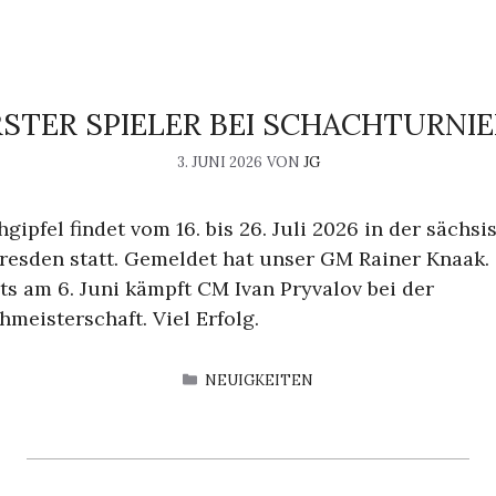
STER SPIELER BEI SCHACHTURNI
3. JUNI 2026
VON
JG
ipfel findet vom 16. bis 26. Juli 2026 in der sächsi
esden statt. Gemeldet hat unser GM Rainer Knaak.
its am 6. Juni kämpft CM Ivan Pryvalov bei der
meisterschaft. Viel Erfolg.
KATEGORIEN
NEUIGKEITEN