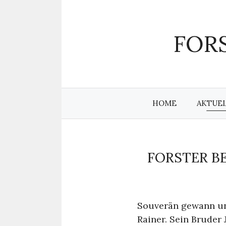
Zum
Inhalt
springen
FORS
HOME
AKTUE
FORSTER B
Souverän gewann uns
Rainer. Sein Bruder 