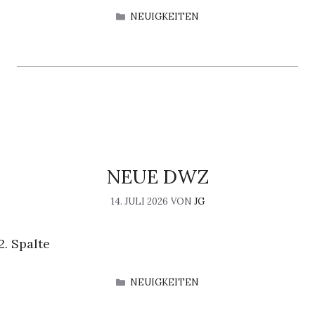
KATEGORIEN
NEUIGKEITEN
NEUE DWZ
14. JULI 2026
VON
JG
2. Spalte
KATEGORIEN
NEUIGKEITEN