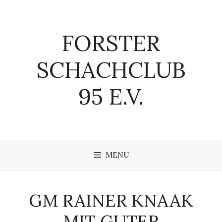
Zum
Inhalt
springen
FORSTER
SCHACHCLUB
95 E.V.
MENU
GM RAINER KNAAK
MIT GUTER