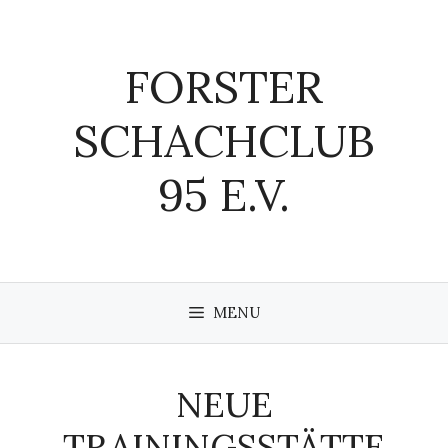
Zum
Inhalt
springen
FORSTER
SCHACHCLUB
95 E.V.
MENU
NEUE
TRAININGSSTÄTTE