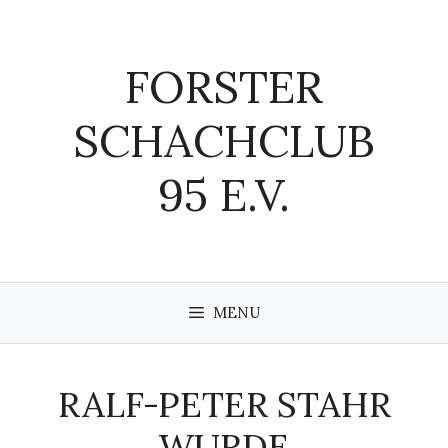
Zum
Inhalt
springen
FORSTER
SCHACHCLUB
95 E.V.
MENU
RALF-PETER STAHR
WURDE