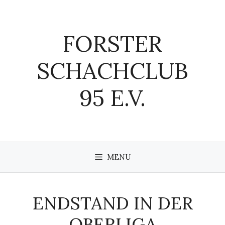
Zum
Inhalt
springen
FORSTER
SCHACHCLUB
95 E.V.
MENU
ENDSTAND IN DER
OBERLIGA