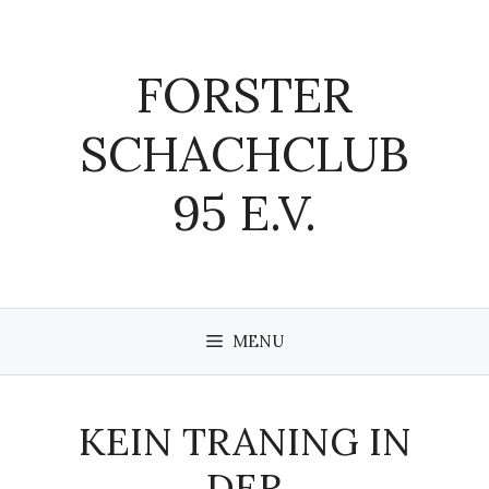
Zum
Inhalt
springen
FORSTER
SCHACHCLUB
95 E.V.
MENU
KEIN TRANING IN
DER