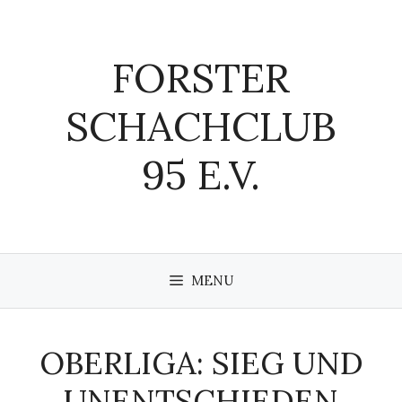
Zum
Inhalt
springen
FORSTER
SCHACHCLUB
95 E.V.
MENU
OBERLIGA: SIEG UND
UNENTSCHIEDEN