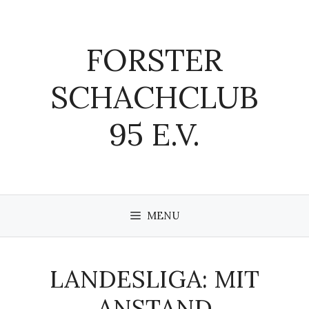
Zum
Inhalt
springen
FORSTER
SCHACHCLUB
95 E.V.
MENU
LANDESLIGA: MIT
ANSTAND