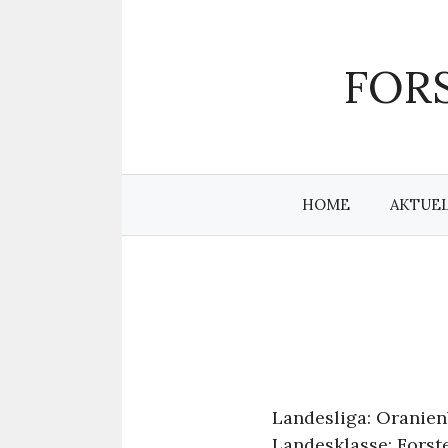
Zum
Inhalt
springen
FORS
HOME
AKTUE
Landesliga: Oranien
Landesklasse: Forste