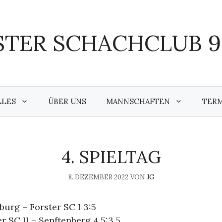
TER SCHACHCLUB 95
LLES
ÜBER UNS
MANNSCHAFTEN
TER
4. SPIELTAG
8. DEZEMBER 2022
VON
JG
burg – Forster SC I 3:5
r SC II – Senftenberg 4,5:3,5