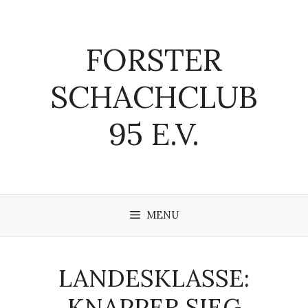
Zum
Inhalt
springen
FORSTER
SCHACHCLUB
95 E.V.
MENU
LANDESKLASSE:
KNAPPER SIEG