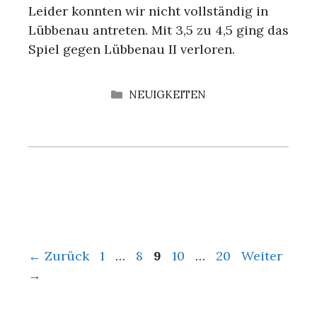
Leider konnten wir nicht vollständig in
Lübbenau antreten. Mit 3,5 zu 4,5 ging das
Spiel gegen Lübbenau II verloren.
KATEGORIEN
NEUIGKEITEN
Seite
Seite
Seite
Seite
Seite
←
Zurück
1
…
8
9
10
…
20
Weiter
→