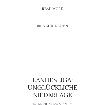
READ MORE
KATEGORIEN
NEUIGKEITEN
LANDESLIGA:
UNGLÜCKLICHE
NIEDERLAGE
14. APRIL 2024
VON
JG