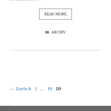
READ MORE
KATEGORIEN
ARCHIV
Seite
Seite
Seite
←
Zurück
1
…
19
20