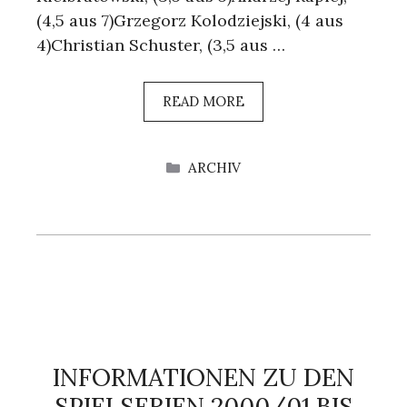
(4,5 aus 7)Grzegorz Kolodziejski, (4 aus
4)Christian Schuster, (3,5 aus …
READ MORE
KATEGORIEN
ARCHIV
INFORMATIONEN ZU DEN
SPIELSERIEN 2000/01 BIS