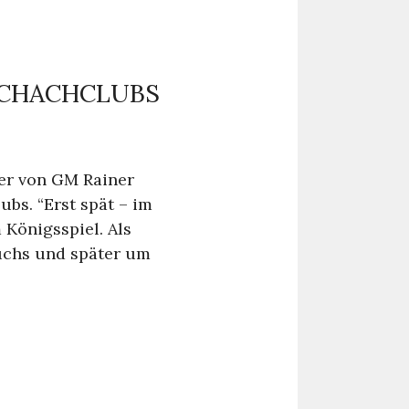
SCHACHCLUBS
ter von GM Rainer
bs. “Erst spät – im
 Königsspiel. Als
uchs und später um